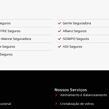
eguros
Gente Seguradora
FRE Seguros
Allianz Seguros
o Marine Seguradora
SOMPO Seguros
m Seguros
HDI Seguros
 Seguros
Nossos Serviços
o
Alinhamento e Balanceamento
tucional
Cristalização de vidros